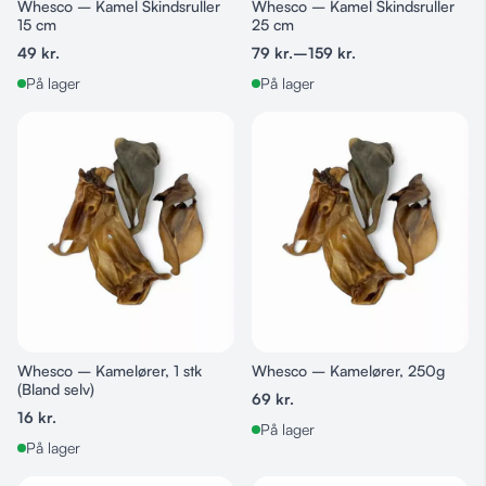
Whesco – Kamel Skindsruller
Whesco – Kamel Skindsruller
15 cm
25 cm
49
kr.
79
kr.
–
159
kr.
På lager
På lager
Whesco – Kamelører, 1 stk
Whesco – Kamelører, 250g
(Bland selv)
69
kr.
16
kr.
På lager
På lager