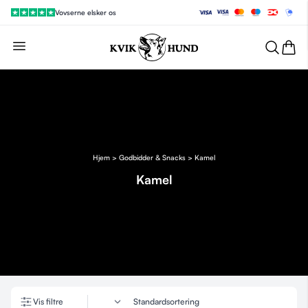
Vovserne elsker os
Vis filtre
Hjem
>
Godbidder & Snacks
> Kamel
Kamel
Vis filtre