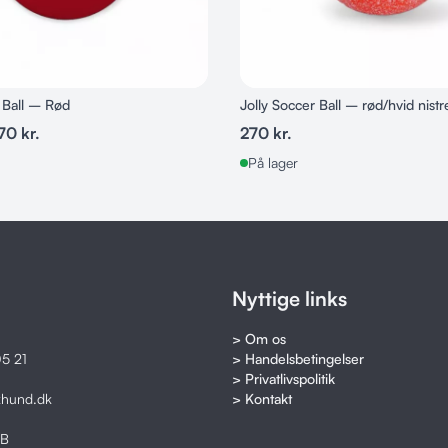
 Ball – Rød
Jolly Soccer Ball – rød/hvid nist
70
kr.
270
kr.
På lager
Nyttige links
> Om os
5 21
> Handelsbetingelser
> Privatlivspolitik
khund.dk
> Kontakt
8B