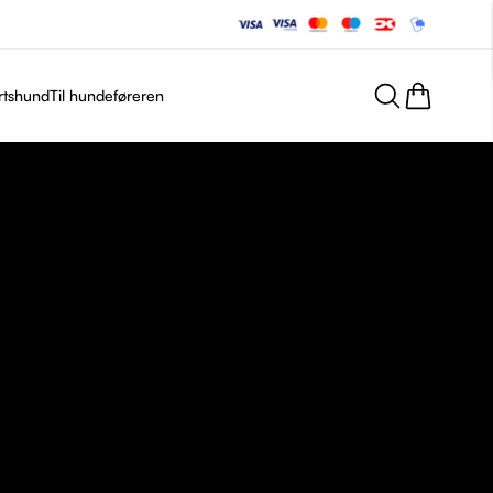
rtshund
Til hundeføreren