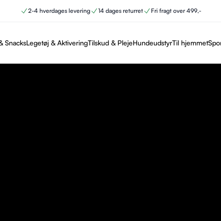
2-4 hverdages levering
14 dages returret
Fri fragt over 499,-
& Snacks
Legetøj & Aktivering
Tilskud & Pleje
Hundeudstyr
Til hjemmet
Spo