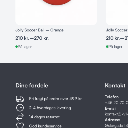
Jolly Soccer Ball – Orange
Jolly Soccer
210
kr.
–
270
kr.
210
kr.
–
2
På lager
På lager
Dine fordele
Kontakt
Telefon
Fri fragt på ordre over 499 kr.
+45
20 70 0
2-4 hverdages levering
E-mail
kontakt@kvi
14 dages returret
Adresse
Østergade 1
God kundeservice