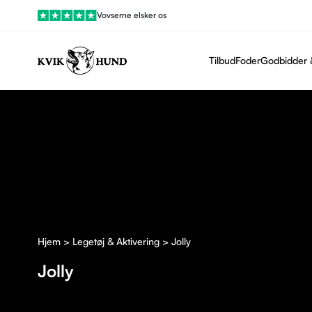
Vovserne elsker os
Tilbud
Foder
Godbidder 
Vis filtre
Hjem
>
Legetøj & Aktivering
> Jolly
Jolly