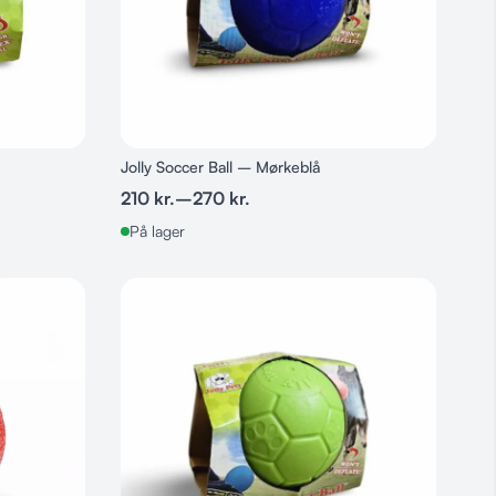
Jolly Soccer Ball – Mørkeblå
210
kr.
–
270
kr.
På lager