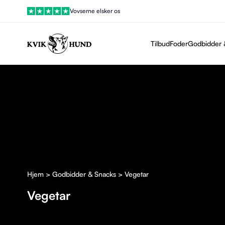
Vovserne elsker os
Tilbud
Foder
Godbidder 
Vis filtre
Hjem
>
Godbidder & Snacks
> Vegetar
Vegetar