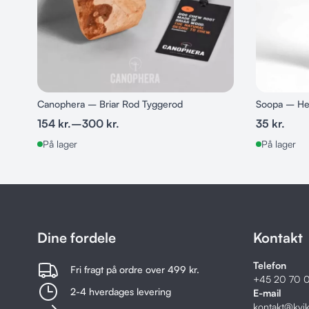
Canophera – Briar Rod Tyggerod
Soopa – Hea
154
kr.
–
300
kr.
35
kr.
På lager
På lager
Dine fordele
Kontakt
Telefon
Fri fragt på ordre over 499 kr.
+45
20 70 0
2-4 hverdages levering
E-mail
kontakt@kvi