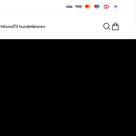
rtshund
Til hundeføreren