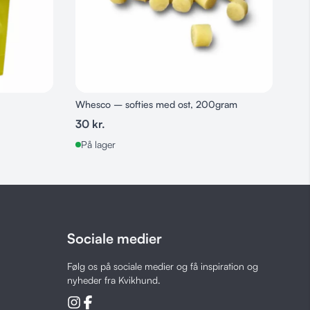
Whesco – softies med ost, 200gram
30
kr.
På lager
Sociale medier
Følg os på sociale medier og få inspiration og
nyheder fra Kvikhund.