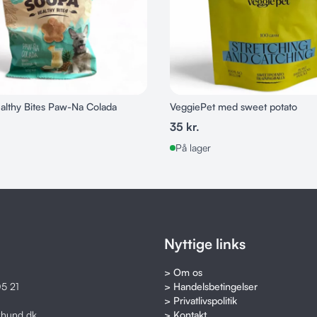
lthy Bites Paw-Na Colada
VeggiePet med sweet potato
35
kr.
På lager
Nyttige links
> Om os
5 21
> Handelsbetingelser
> Privatlivspolitik
khund.dk
> Kontakt