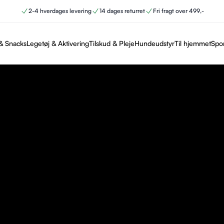
2-4 hverdages levering
14 dages returret
Fri fragt over 499,-
& Snacks
Legetøj & Aktivering
Tilskud & Pleje
Hundeudstyr
Til hjemmet
Spo