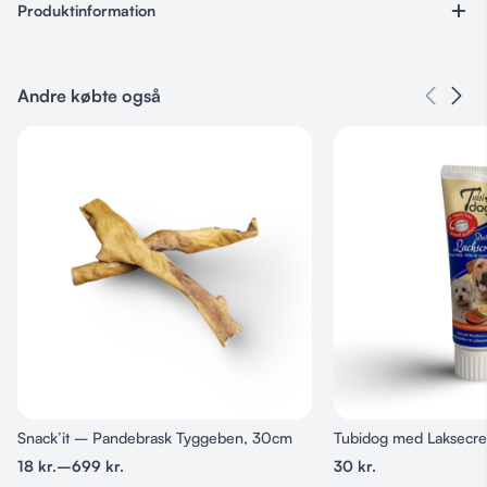
Produktinformation
Varenummer
48962187
Andre købte også
Kategorier
Godbidder & Snacks
,
Naturlige Snack/Godbidder
,
Vegetar
Snack’it – Pandebrask Tyggeben, 30cm
Tubidog med Laksecr
18
kr.
–
699
kr.
30
kr.