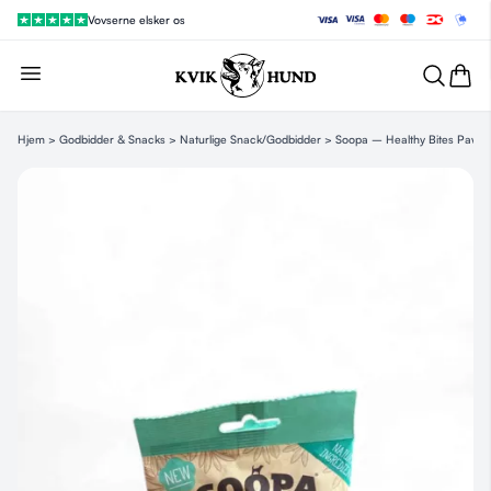
Vovserne elsker os
Hjem
>
Godbidder & Snacks
>
Naturlige Snack/Godbidder
> Soopa – Healthy Bites Paw-