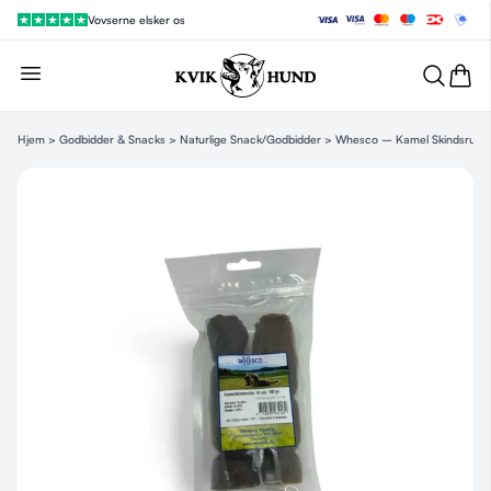
Vovserne elsker os
Hjem
>
Godbidder & Snacks
>
Naturlige Snack/Godbidder
> Whesco – Kamel Skindsruller