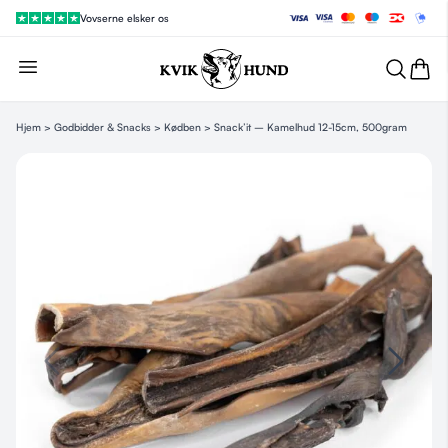
Vovserne elsker os
Hjem
>
Godbidder & Snacks
>
Kødben
> Snack’it – Kamelhud 12-15cm, 500gram