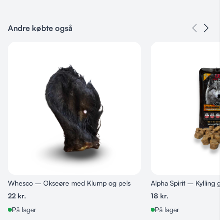
Varenummer
10250695
Andre købte også
Kategorier
Godbidder & Snacks
,
Kamel
,
Kødben
,
Naturlige Snack/Godbidder
,
Snack'it
Whesco – Okseøre med Klump og pels
Alpha Spirit – Kylling
22
kr.
18
kr.
På lager
På lager