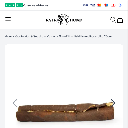
Vovserne elsker os
Hjem
>
Godbidder & Snacks
>
Kamel
> Snack’it – Fyldt Kamelhudsrulle, 25cm