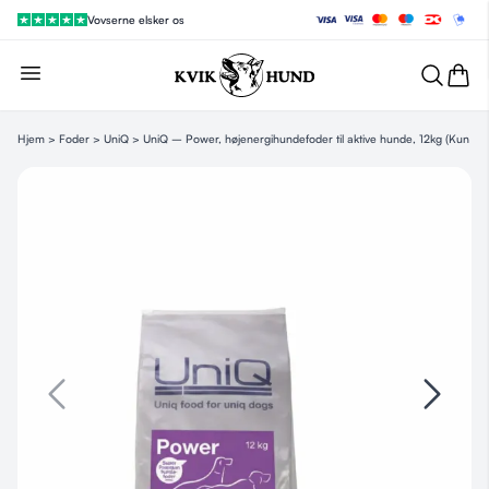
Vovserne elsker os
Hjem
>
Foder
>
UniQ
> UniQ – Power, højenergihundefoder til aktive hunde, 12kg (Kun af