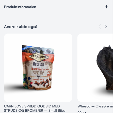
Produktinformation
Varenummer
Ingen
Andre købte også
Kategorier
Lam
,
Fisk
,
Foder
,
Godbidder & Snacks
Smag
Laks, Lam
CARNILOVE SPRØD GODBID MED
Whesco – Okseøre me
STRUDS OG BROMBÆR – Small Bites
22
kr.