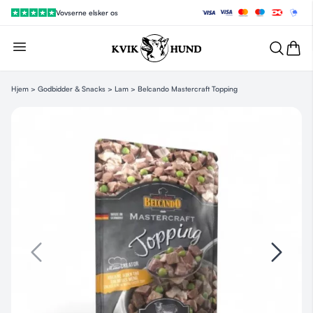
Vovserne elsker os
Hjem
>
Godbidder & Snacks
>
Lam
> Belcando Mastercraft Topping