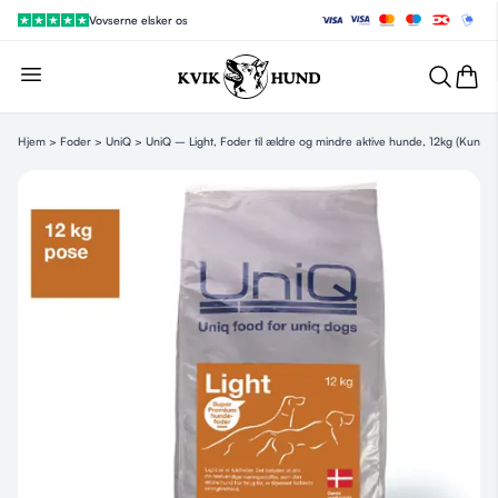
Vovserne elsker os
Hjem
>
Foder
>
UniQ
> UniQ – Light, Foder til ældre og mindre aktive hunde, 12kg (Kun af