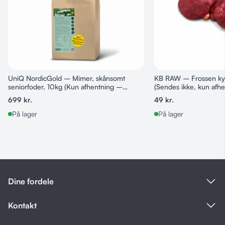
UniQ NordicGold – Mimer, skånsomt
KB RAW – Frossen kyll
seniorfoder, 10kg (Kun afhentning –
(Sendes ikke, kun afhe
sendes ikke)
699
kr.
49
kr.
På lager
På lager
Dine fordele
Kontakt