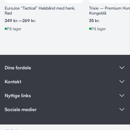
EuroJoe “Tactical” Halsbånd med hank,
Trixie – Premium Hun
Rød
Kongeblå
249
kr.
–
269
kr.
35
kr.
På lager
På lager
Dine fordele
Kontakt
Nyttige links
Sociale medier