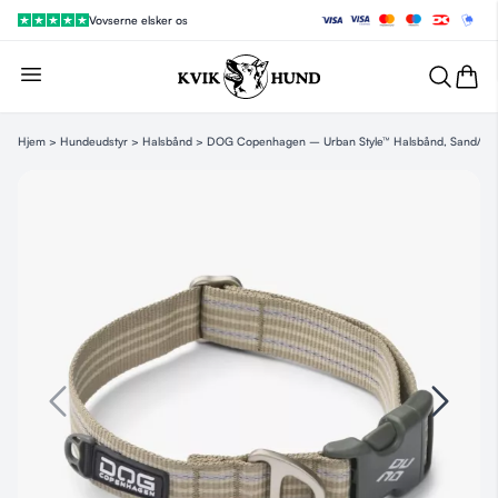
Vovserne elsker os
Hjem
>
Hundeudstyr
>
Halsbånd
> DOG Copenhagen – Urban Style™ Halsbånd, Sand/Hv