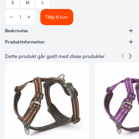
S
M
L
Tilføj til kurv
Beskrivelse
Produktinformation
Varenummer
Dette produkt går godt med disse produkter
Ingen
Kategorier
Dog Copenhagen
,
Halsbånd
Størrelse
S, M, L