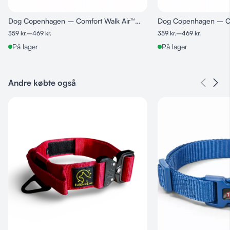
Dog Copenhagen – Comfort Walk Air™
Dog Copenhagen – Co
Sele, Brun/Orange
Sele
359
kr.
–
469
kr.
359
kr.
–
469
kr.
På lager
På lager
Andre købte også