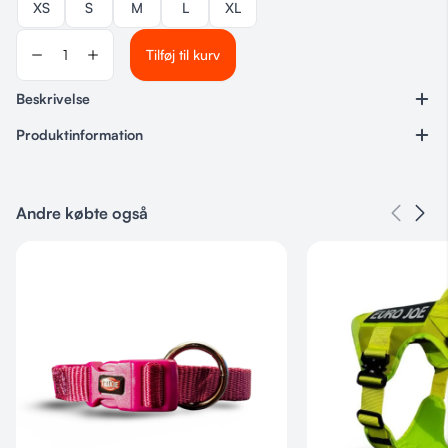
XS
S
M
L
XL
Tilføj til kurv
Beskrivelse
Produktinformation
Varenummer
Ingen
Andre købte også
Kategorier
Hundeudstyr
,
Dog Copenhagen
,
Seler
Størrelse
XS, S, M, L, XL