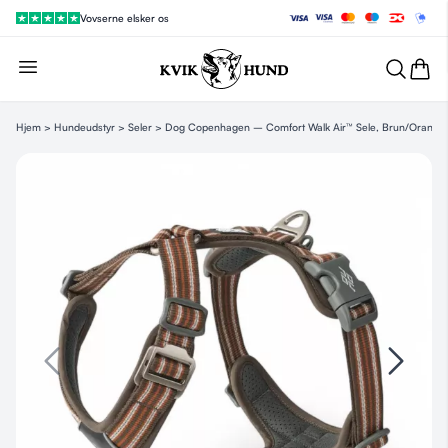
Vovserne elsker os
Hjem
>
Hundeudstyr
>
Seler
> Dog Copenhagen – Comfort Walk Air™ Sele, Brun/Orange