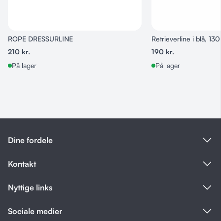
Størrelse
Bredde
Længde
M
18 mm
45 cm
L
18 mm
50 cm
XL
22 mm
55 cm
ROPE DRESSURLINE
Retrieverline i blå, 13
XXL
22 mm
60 cm
210
kr.
190
kr.
XXXL
25 mm
65 cm
På lager
På lager
OBS: Længden måles fra spænde til sidste hul.
Stil møder funktionalitet
Walk’it halsbåndet er ikke kun flot – det er også
robust
og langtidsholdbart
. Det ægte læder er
naturligt
slidstærkt
og bliver blot smukkere og mere blødt med
tiden. Det er velegnet til både daglig brug og særlige
lejligheder.
Dine fordele
Walk’it – ægte læderhåndværk til din bedste ven.
Kontakt
Nyttige links
Sociale medier