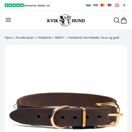
Vovserne elsker os
Hjem
>
Hundeudstyr
>
Halsbånd
> Walk’it – Halsbånd i kernelæder, brun og guld