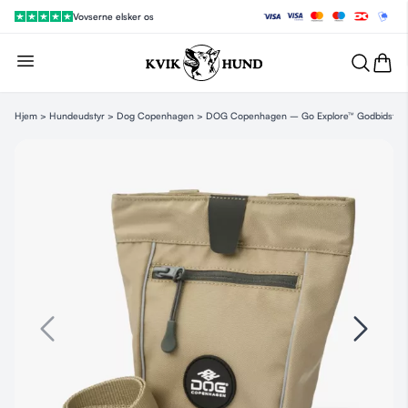
Vovserne elsker os
Hjem
>
Hundeudstyr
>
Dog Copenhagen
> DOG Copenhagen – Go Explore™ Godbidstas