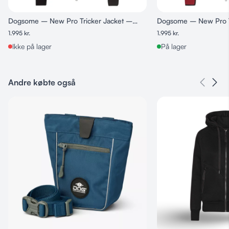
Dogsome – New Pro Tricker Jacket –
Dogsome – New Pro T
Nature
Fire
1.995
kr.
1.995
kr.
Ikke på lager
På lager
Andre købte også