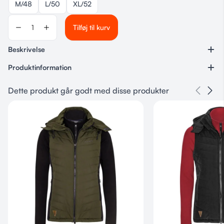
M/48
L/50
XL/52
Tilføj til kurv
Beskrivelse
Produktinformation
Varenummer
Dette produkt går godt med disse produkter
Ingen
Kategorier
DOGSOME
,
Til hundeføreren
Størrelse
M/48, L/50, XL/52, XXL/54