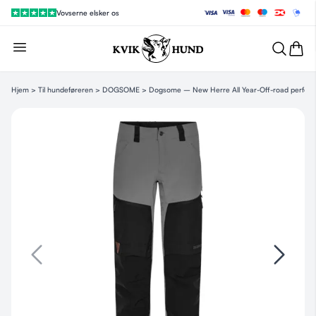
Vovserne elsker os
Hjem
>
Til hundeføreren
>
DOGSOME
> Dogsome – New Herre All Year-Off-road perform