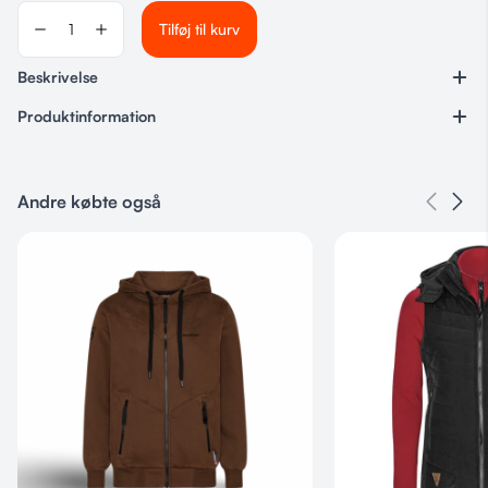
Tilføj til kurv
Beskrivelse
Produktinformation
Varenummer
Ingen
Andre købte også
Kategorier
Non-Stop
,
Til hundeføreren
Størrelse
L, XL