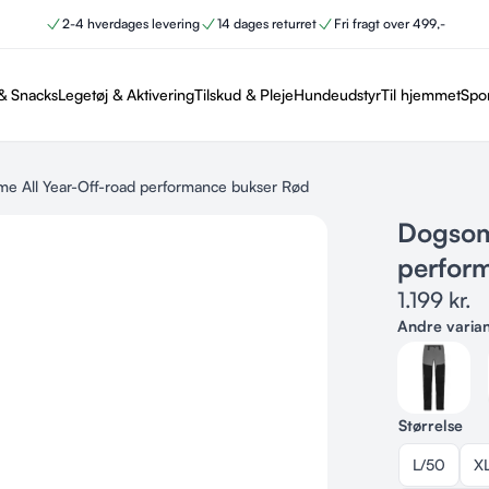
2-4 hverdages levering
14 dages returret
Fri fragt over 499,-
& Snacks
Legetøj & Aktivering
Tilskud & Pleje
Hundeudstyr
Til hjemmet
Spo
All Year-Off-road performance bukser Rød
Dogsom
perfor
1.199
kr.
Andre varia
Størrelse
L/50
X