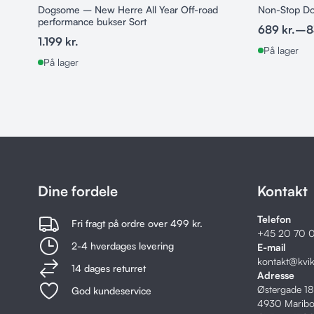
Dogsome – New Herre All Year Off-road
Non-Stop D
performance bukser Sort
689
kr.
–
8
1.199
kr.
På lager
På lager
Dine fordele
Kontakt
Telefon
Fri fragt på ordre over 499 kr.
+45
20 70 0
2-4 hverdages levering
E-mail
kontakt@kvi
14 dages returret
Adresse
Østergade 1
God kundeservice
4930 Marib