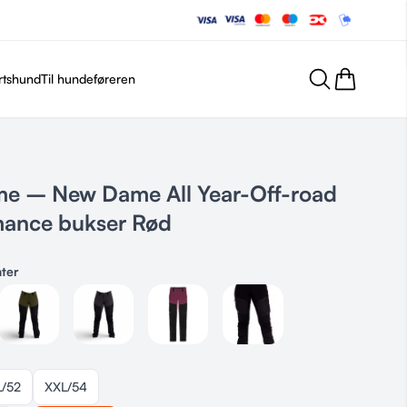
rtshund
Til hundeføreren
e – New Dame All Year-Off-road
mance bukser Rød
nter
L/52
XXL/54