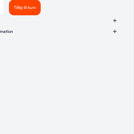
Tilføj til kurv
rmation
Til hundeføreren
 XXL/54