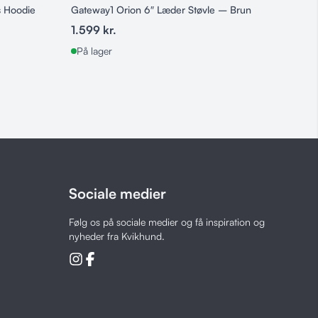
s Hoodie
Gateway1 Orion 6″ Læder Støvle – Brun
EBI –
1.599
kr.
25
k
På lager
På l
Sociale medier
Følg os på sociale medier og få inspiration og
nyheder fra Kvikhund.