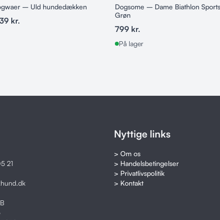
ogwaer – Uld hundedækken
Dogsome – Dame Biathlon Sport
Grøn
39
kr.
799
kr.
På lager
Nyttige links
> Om os
5 21
> Handelsbetingelser
> Privatlivspolitik
khund.dk
> Kontakt
8B
o