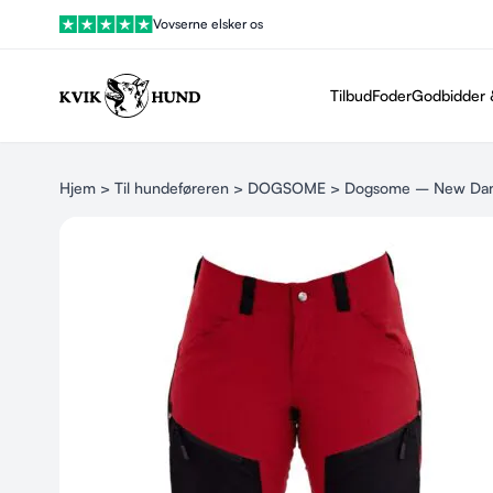
Vovserne elsker os
Tilbud
Foder
Godbidder 
Hjem
>
Til hundeføreren
>
DOGSOME
> Dogsome – New Dame 