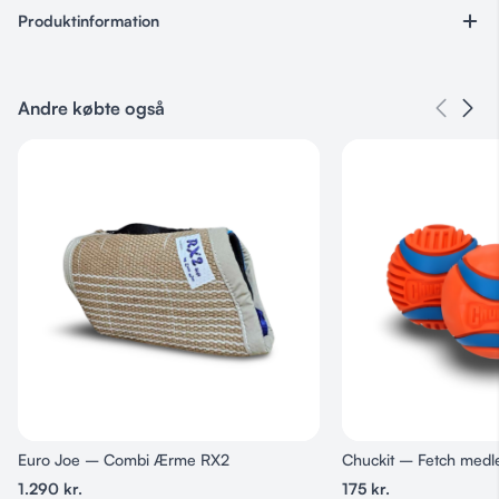
Produktinformation
Varenummer
Ingen
Andre købte også
Kategorier
Sportshund
,
Z Polytanu
Farve
Blå, Orange, Pink
Euro Joe – Combi Ærme RX2
Chuckit – Fetch medl
1.290
kr.
175
kr.