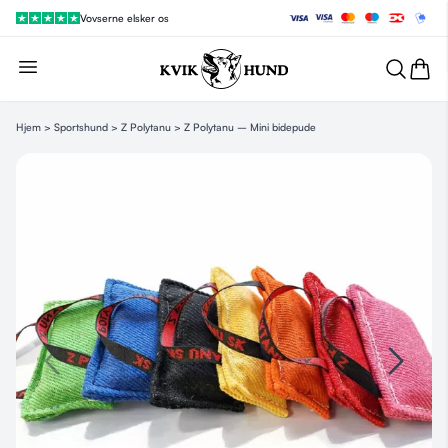
Vovserne elsker os
Hjem
>
Sportshund
>
Z Polytanu
> Z Polytanu – Mini bidepude