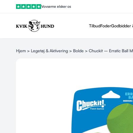
Vovserne elsker os
Tilbud
Foder
Godbidder 
Hjem
>
Legetøj & Aktivering
>
Bolde
> Chuckit – Erratic Ball M