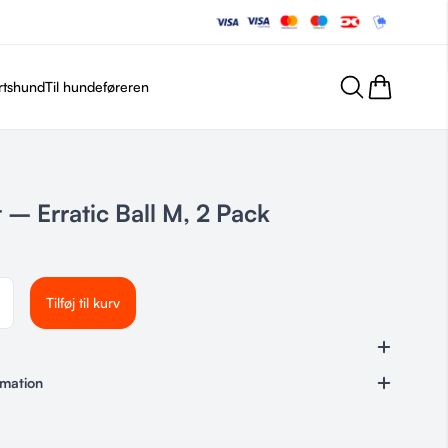
rtshund
Til hundeføreren
 – Erratic Ball M, 2 Pack
Tilføj til kurv
rmation