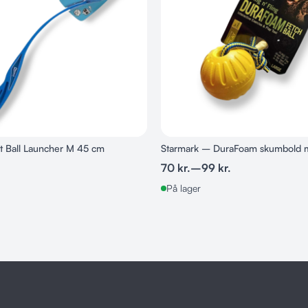
t Ball Launcher M 45 cm
Starmark – DuraFoam skumbold 
70
kr.
–
99
kr.
På lager