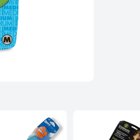
Kategorier
Bolde
,
Legetø