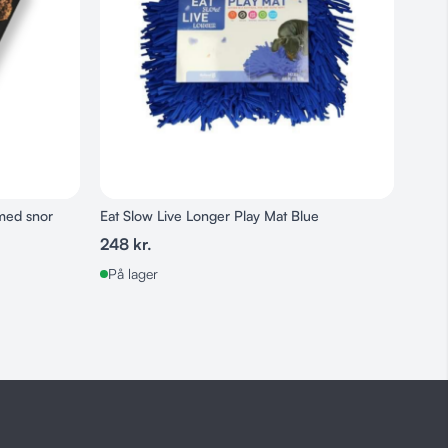
med snor
Eat Slow Live Longer Play Mat Blue
Chuck
248
kr.
95
k
På lager
Ikke