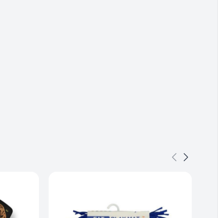
j & Aktivering
,
Sportshund