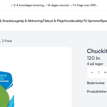
2-4 hverdages levering
14 dages returret
Fri fragt over 499,-
& Snacks
Legetøj & Aktivering
Tilskud & Pleje
Hundeudstyr
Til hjemmet
Spo
, 2 Pack
Chuckit
120
kr.
4 på lager
Beskrivelse
Produktinfo
Varenummer
12688024