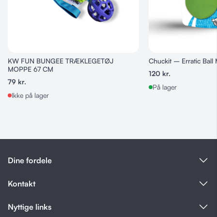
Motiv: Dovendyr
Materiale: Plys (polyester)
Størrelse: 35 cm
Velegnet til: Indendørs leg, hygge og puttetid
KW FUN BUNGEE TRÆKLEGETØJ
Chuckit – Erratic Ball
MOPPE 67 CM
120
kr.
79
kr.
På lager
Ikke på lager
Dine fordele
Kontakt
Nyttige links