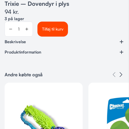
Trixie – Dovendyr i plys
94
kr.
3 på lager
Tilføj til kurv
Beskrivelse
Produktinformation
Varenummer
Ingen
Andre købte også
Kategorier
Legetøj & Aktivering
,
Bamser
Mærke: Trixie
Type: Hundelegetøj / hundebamse