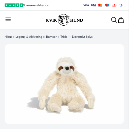
Vovserne elsker os
Hjem
>
Legetøj & Aktivering
>
Bamser
> Trixie – Dovendyr i plys