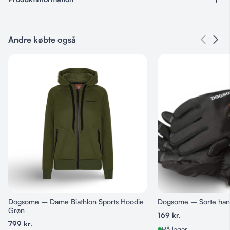
Varenummer
Ingen
Andre købte også
Kategorier
Sandtofte Merch
Størrelse
S, M, L, XL, 2XL, 3XL
Farve
Sort
Dogsome – Dame Biathlon Sports Hoodie
Dogsome – Sorte han
Grøn
169
kr.
799
kr.
På lager