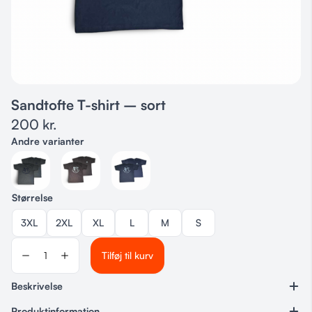
Sandtofte T-shirt – sort
200
kr.
Andre varianter
Størrelse
3XL
2XL
XL
L
M
S
Tilføj til kurv
Beskrivelse
Produktinformation