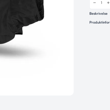
Beskrivelse
Produktinfo
Varenummer
Ingen
Kategorier
Hundedække
Størrelse
24 cm, 27 cm
70 cm, 30 c