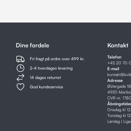
Dine fordele
Kontakt
Telefon
Fri fragt på ordre over 499 kr.
+45
20 70 0
2-4 hverdages levering
E-mail
kontakt@kvi
14 dages returret
Adresse
Østergade 1
God kundeservice
4930 Marib
CVR nr. 178
Åbningstide
Onsdag kl 1
Torsdag kl 1
Lørdag ( Lig