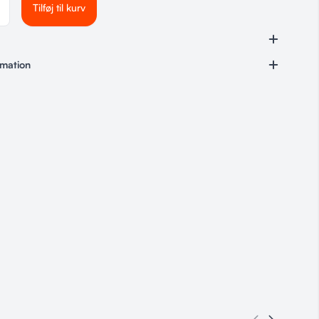
Tilføj til kurv
rmation
n
,
Hundeudstyr
,
Non-Stop
,
Tilbud
, 33 cm, 36 cm, 40 cm, 45 cm, 50 cm, 55 cm, 60 cm, 65 cm,
m