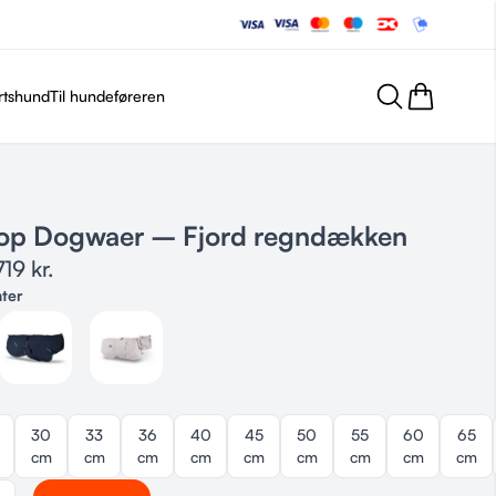
rtshund
Til hundeføreren
op Dogwaer – Fjord regndækken
719
kr.
nter
30
33
36
40
45
50
55
60
65
cm
cm
cm
cm
cm
cm
cm
cm
cm