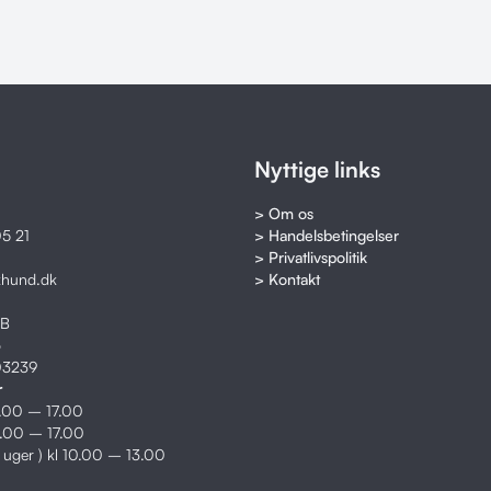
Nyttige links
> Om os
5 21
> Handelsbetingelser
> Privatlivspolitik
khund.dk
> Kontakt
8B
o
03239
r
2.00 – 17.00
2.00 – 17.00
e uger ) kl 10.00 – 13.00