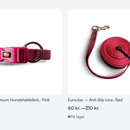
Size
24
Back
22-
length
26 cm
emium Hundehalsbånd,, Pink
EuroJoe – Anti-Slip Line, Rød
60
kr.
–
210
kr.
På lager