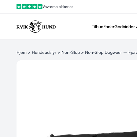
Vovserne elsker os
Tilbud
Foder
Godbidder 
Hjem
>
Hundeudstyr
>
Non-Stop
> Non-Stop Dogwaer – Fjor