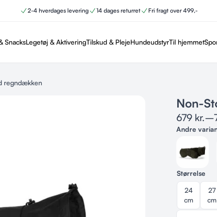
2-4 hverdages levering
14 dages returret
Fri fragt over 499,-
& Snacks
Legetøj & Aktivering
Tilskud & Pleje
Hundeudstyr
Til hjemmet
Spo
d regndækken
Non-St
679
kr.
–
Andre varia
Størrelse
24
27
cm
cm