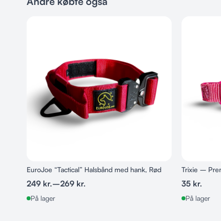
Andre købte også
EuroJoe “Tactical” Halsbånd med hank, Rød
Trixie – Pr
249
kr.
–
269
kr.
35
kr.
På lager
På lager