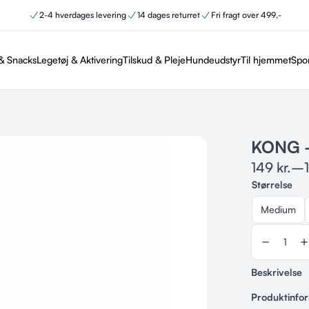
2-4 hverdages levering
14 dages returret
Fri fragt over 499,-
& Snacks
Legetøj & Aktivering
Tilskud & Pleje
Hundeudstyr
Til hjemmet
Spo
KONG 
149
kr.
–
Størrelse
Medium
Beskrivelse
KONG Aqua h
Produktinfo