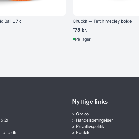
ic Ball L 7 c
Chuckit – Fetch medley bolde
175
kr.
På lager
Nyttige links
> Om os
5 21
> Handelsbetingelser
> Privatlivspolitik
khund.dk
> Kontakt