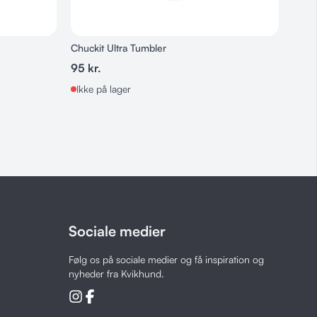
Chuckit Ultra Tumbler
Kong
95
kr.
89
k
Ikke på lager
På l
Sociale medier
Følg os på sociale medier og få inspiration og
nyheder fra Kvikhund.