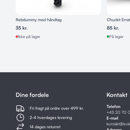
Rebdummy med håndtag
Chuckit Errat
35
kr.
85
kr.
Ikke på lager
På lager
Dine fordele
Kontakt
Telefon
Fri fragt på ordre over 499 kr.
+45
20 70 0
2-4 hverdages levering
E-mail
kontakt@kvi
14 dages returret
Adresse