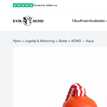
Vovserne elsker os
Tilbud
Foder
Godbidder 
Hjem
>
Legetøj & Aktivering
>
Bolde
> KONG – Aqua