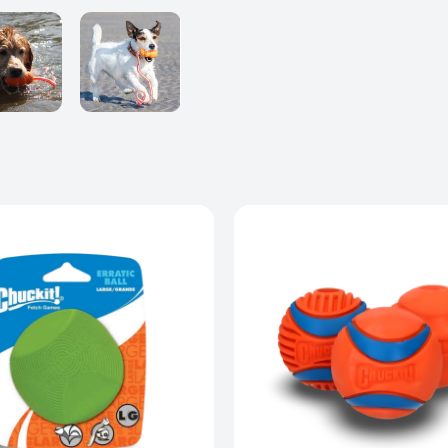
Et klassisk o
både i vand o