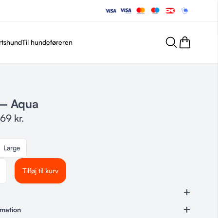
rtshund
Til hundeføreren
– Aqua
169
kr.
Large
Tilføj til kurv
undelegetøj til ægte vandhunde
rmation