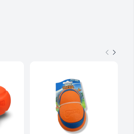
g holdbart vandlegetøj der kombinerer sjov funktion og kvalitet
g på land.