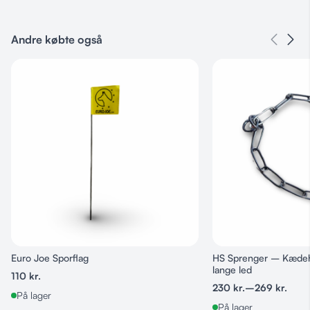
Varenummer
76635487
Andre købte også
Kategorier
Euro Joe
,
Sportshund
Euro Joe Sporflag
HS Sprenger – Kædeh
lange led
110
kr.
230
kr.
–
269
kr.
På lager
På lager