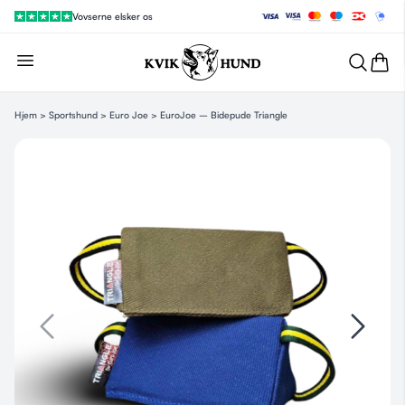
Vovserne elsker os
Hjem
>
Sportshund
>
Euro Joe
> EuroJoe – Bidepude Triangle