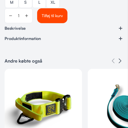
M
S
L
XL
Tilføj til kurv
Beskrivelse
Produktinformation
Varenummer
Ingen
Andre købte også
Kategorier
Hundeudstyr
,
Dog Copenhagen
,
Seler
Størrelse
S, M, L, XL