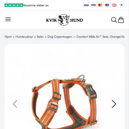
Vovserne elsker os
Hjem
>
Hundeudstyr
>
Seler
> Dog Copenhagen – Comfort Walk Air™ Sele, Orange/Gul