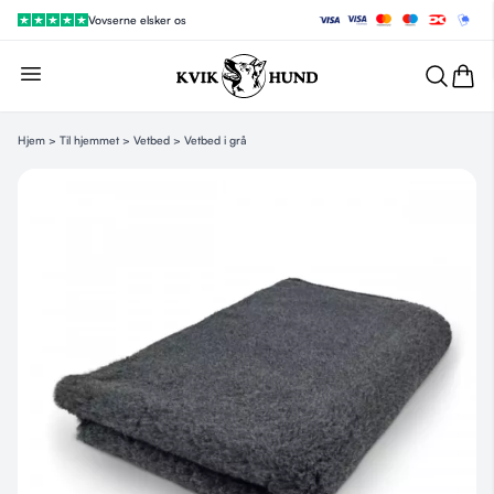
Vovserne elsker os
Hjem
>
Til hjemmet
>
Vetbed
> Vetbed i grå