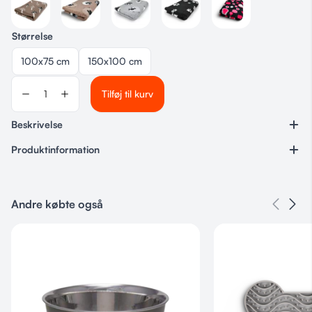
Størrelse
100x75 cm
150x100 cm
Tilføj til kurv
Beskrivelse
Produktinformation
Varenummer
Ingen
Andre købte også
Kategorier
Til hjemmet
,
Vetbed
Størrelse
100×75 cm, 150×100 cm