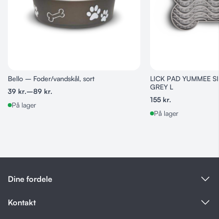
Bello – Foder/vandskål, sort
LICK PAD YUMMEE S
GREY L
39
kr.
–
89
kr.
155
kr.
På lager
På lager
Dine fordele
Kontakt