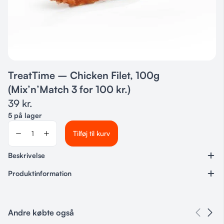
TreatTime – Chicken Filet, 100g
(Mix’n’Match 3 for 100 kr.)
39
kr.
5 på lager
Tilføj til kurv
Beskrivelse
Produktinformation
Varenummer
60334
Andre købte også
Kategorier
Godbidder & Snacks
,
3 for 100 kr