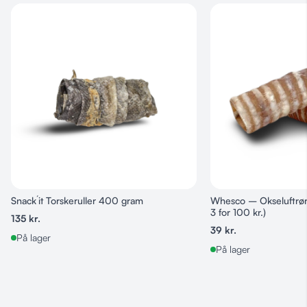
Fremstillet af højkvalitets kyllingefilet
Højt indhold af naturligt protein
Blød og saftig konsistens
Velegnet til både hunde og katte
Perfekt til belønning og træning
Uden unødvendige tilsætningsstoffer
Snack´it Torskeruller 400 gram
Whesco – Okseluftrør
3 for 100 kr.)
135
kr.
39
kr.
På lager
På lager