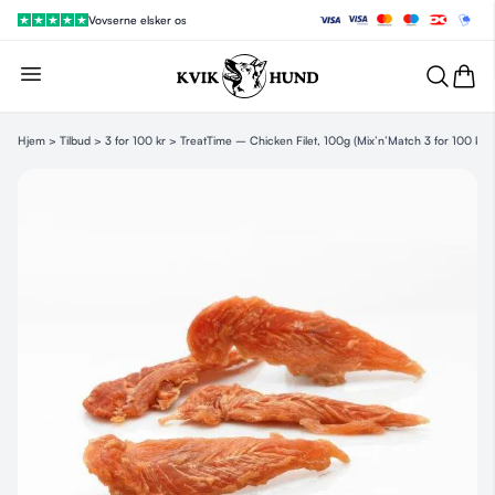
Vovserne elsker os
Hjem
>
Tilbud
>
3 for 100 kr
> TreatTime – Chicken Filet, 100g (Mix’n’Match 3 for 100 kr.)