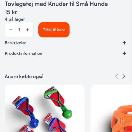
Tovlegetøj med Knuder til Små Hunde
15
kr.
4 på lager
Tilføj til kurv
Beskrivelse
Produktinformation
Varenummer
678255
Andre købte også
Kategorier
Legetøj & Aktivering
Tovlegetøj med knuder
Velegnet til små hunde
Ideel til trække- og tyggelege
Understøtter tandpleje
Længde: ca. 20 cm
Farve: Pink