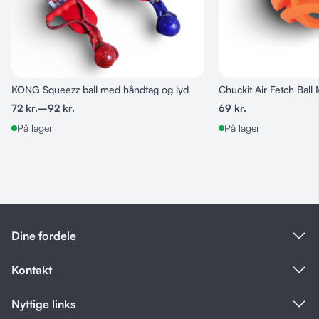
KONG Squeezz ball med håndtag og lyd
Chuckit Air Fetch Bal
72
kr.
–
92
kr.
69
kr.
På lager
På lager
Dine fordele
Kontakt
Nyttige links