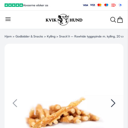
Vovserne elsker os
Hjem
>
Godbidder & Snacks
>
Kylling
> Snack’it – Rawhide tyggepinde m. kylling, 20 cm 