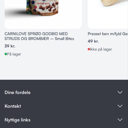
Analytiske bestanddele:
Protein: 80,1 %
Fedt: 8,1 %
Vand: 5,5 %
CARNILOVE SPRØD GODBID MED
Presset ben m/fyld Ge
Fibre: 0,4 %
STRUDS OG BROMBÆR – Small Bites
Aske: 6,3 %
49
kr.
39
kr.
Ikke på lager
På lager
Dine fordele
Kontakt
Nyttige links