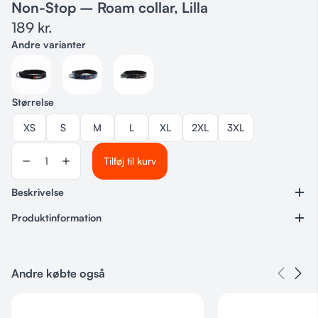
Non-Stop – Roam collar, Lilla
189
kr.
Andre varianter
Størrelse
XS
S
M
L
XL
2XL
3XL
Tilføj til kurv
Beskrivelse
Produktinformation
Varenummer
Ingen
Andre købte også
Kategorier
Hundeudstyr
,
Halsbånd
,
Non-Stop
Størrelse