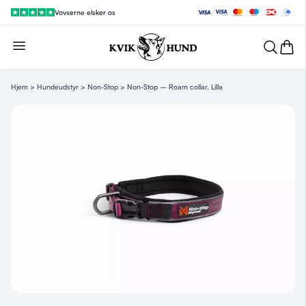
Vovserne elsker os
Hjem
>
Hundeudstyr
>
Non-Stop
> Non-Stop – Roam collar, Lilla