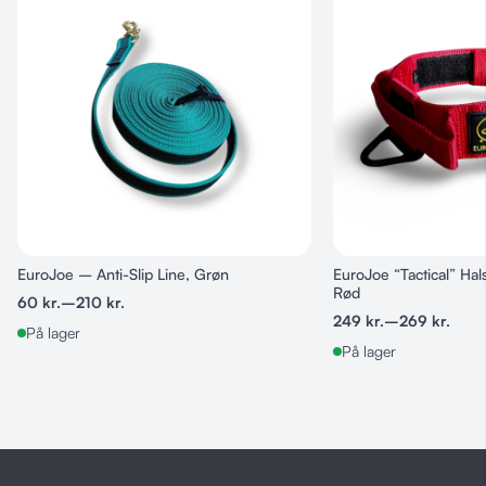
XS, S, M, L, XL, 2XL, 3XL
EuroJoe – Anti-Slip Line, Grøn
EuroJoe “Tactical” Ha
Rød
60
kr.
–
210
kr.
249
kr.
–
269
kr.
På lager
På lager