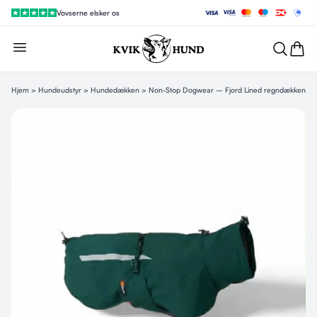
Vovserne elsker os
Hjem
>
Hundeudstyr
>
Hundedækken
> Non-Stop Dogwear – Fjord Lined regndækken