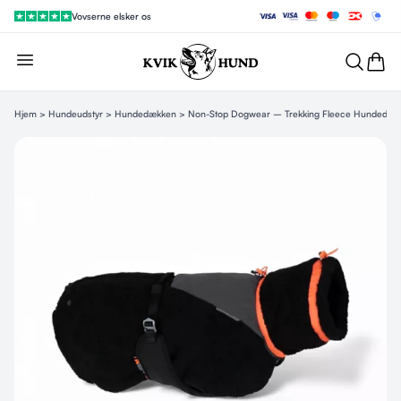
Vovserne elsker os
Hjem
>
Hundeudstyr
>
Hundedækken
> Non-Stop Dogwear – Trekking Fleece Hundedæk