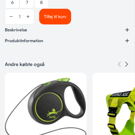
6
7
8
Tilføj til kurv
Beskrivelse
Produktinformation
Varenummer
Ingen
Andre købte også
Kategorier
Hundeudstyr
,
Non-Stop
,
Seler
,
Sportshund
Størrelse
6, 7, 8