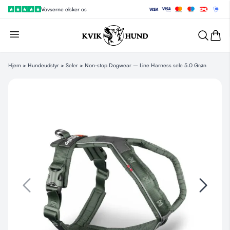
Vovserne elsker os
Hjem
>
Hundeudstyr
>
Seler
> Non-stop Dogwear – Line Harness sele 5.0 Grøn