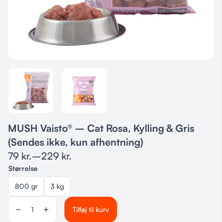
MUSH Vaisto® – Cat Rosa, Kylling & Gris
(Sendes ikke, kun afhentning)
79
kr.
–
229
kr.
Størrelse
800 gr
3 kg
Tilføj til kurv