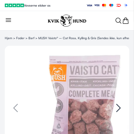
Vovserne elsker os
Hjem
>
Foder
>
Barf
> MUSH Vaisto® – Cat Rosa, Kylling & Gris (Sendes ikke, kun afhentn