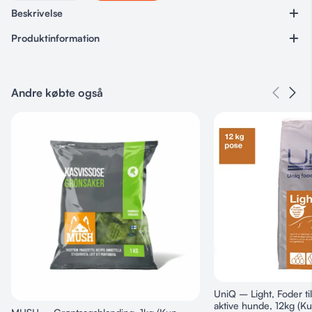
Beskrivelse
Produktinformation
Varenummer
Ingen
Andre købte også
Kategorier
Barf
,
Foder
Størrelse
3 kg, 800 gr
UniQ – Light, Foder ti
aktive hunde, 12kg (K