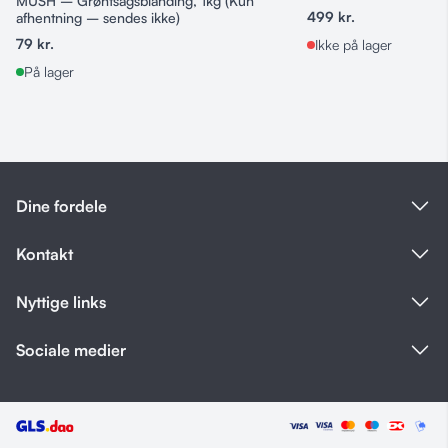
MUSH – Grøntsagsblanding, 1kg (Kun
sendes ikke)
499
kr.
afhentning – sendes ikke)
79
kr.
Ikke på lager
På lager
Dine fordele
Kontakt
Nyttige links
Sociale medier