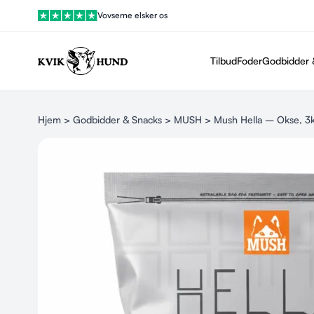
Vovserne elsker os
Tilbud
Foder
Godbidder 
Hjem
>
Godbidder & Snacks
>
MUSH
> Mush Hella – Okse, 3