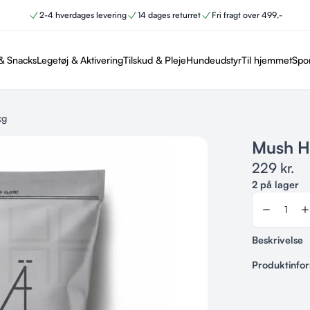
2-4 hverdages levering
14 dages returret
Fri fragt over 499,-
& Snacks
Legetøj & Aktivering
Tilskud & Pleje
Hundeudstyr
Til hjemmet
Spo
kg
Mush H
229
kr.
2 på lager
Beskrivelse
Produktinfo
Varenummer
Mushokse