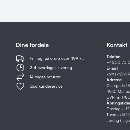
Dine fordele
Kontakt
Telefon
Fri fragt på ordre over 499 kr.
+45
20 70 0
2-4 hverdages levering
E-mail
kontakt@kvi
14 dages returret
Adresse
Østergade 1
God kundeservice
4930 Marib
CVR nr. 178
Åbningstide
Onsdag kl 1
Torsdag kl 1
Lørdag ( Lig