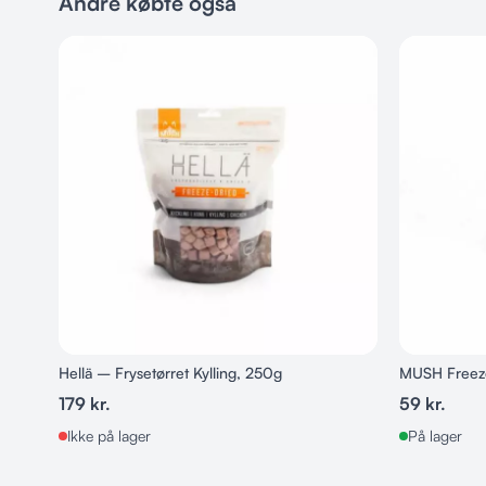
Andre købte også
Hellä – Frysetørret Kylling, 250g
MUSH Freeze
179
kr.
59
kr.
Ikke på lager
På lager