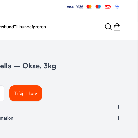
rtshund
Til hundeføreren
ella – Okse, 3kg
Tilføj til kurv
rmation