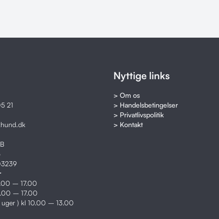
Nyttige links
> Om os
5 21
> Handelsbetingelser
> Privatlivspolitik
khund.dk
> Kontakt
8B
o
03239
r
2.00 – 17.00
2.00 – 17.00
e uger ) kl 10.00 – 13.00