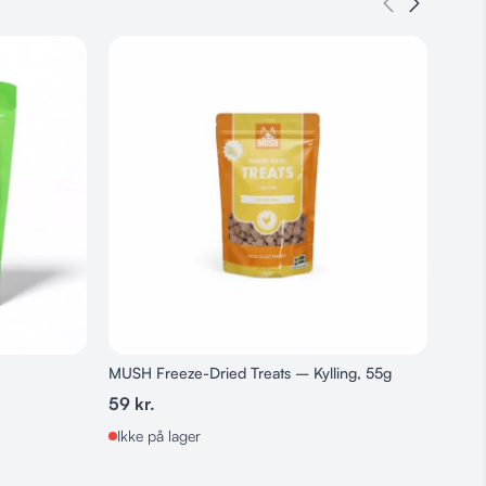
MUSH Freeze-Dried Treats – Kylling, 55g
Vaist
250g
59
kr.
169
k
Ikke på lager
På l