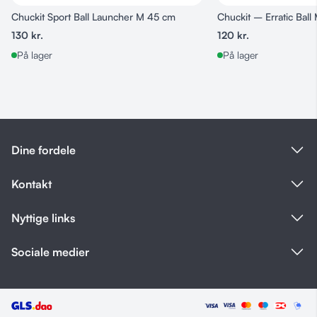
Velegnet til både leg og aktivering
Chuckit Sport Ball Launcher M 45 cm
Chuckit – Erratic Ball
130
kr.
120
kr.
På lager
På lager
Dine fordele
Kontakt
Nyttige links
Sociale medier