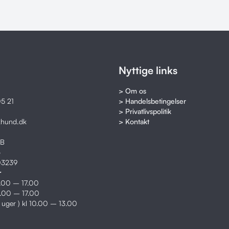
Nyttige links
> Om os
5 21
> Handelsbetingelser
> Privatlivspolitik
khund.dk
> Kontakt
8B
o
03239
r
2.00 – 17.00
2.00 – 17.00
e uger ) kl 10.00 – 13.00