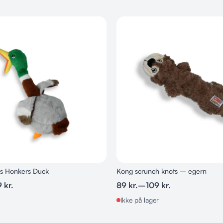
s Honkers Duck
Kong scrunch knots – egern
9
kr.
89
kr.
–
109
kr.
Ikke på lager