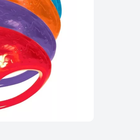
Varenummer
Ingen
Kategorier
Legetøj & Akt
Farve
Blå, Lilla, O