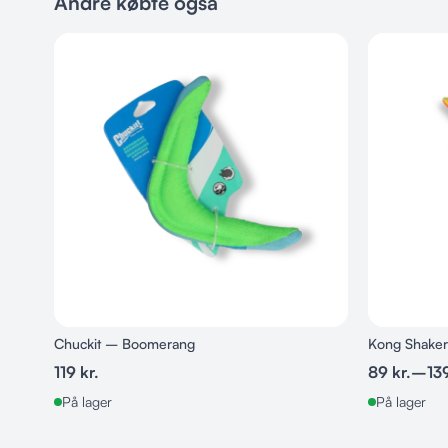
Andre købte også
Chuckit – Boomerang
Kong Shaker
119
kr.
89
kr.
–
13
På lager
På lager