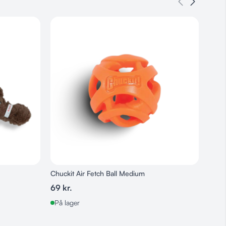
Chuckit Air Fetch Ball Medium
Kong 
69
kr.
139
k
På lager
På l