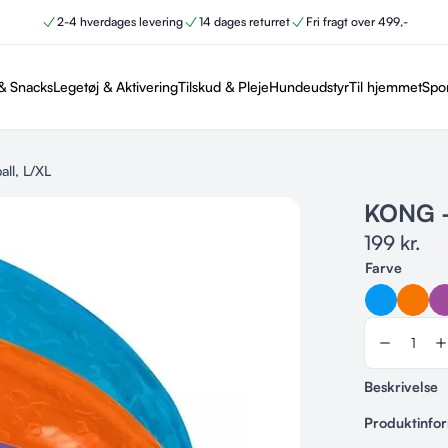
2-4 hverdages levering
14 dages returret
Fri fragt over 499,-
& Snacks
Legetøj & Aktivering
Tilskud & Pleje
Hundeudstyr
Til hjemmet
Spo
ll, L/XL
KONG –
199
kr.
Farve
Beskrivelse
Produktinfo