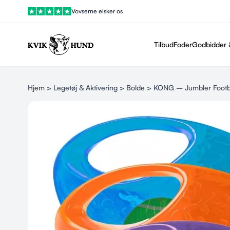
Vovserne elsker os
Tilbud
Foder
Godbidder 
Hjem
>
Legetøj & Aktivering
>
Bolde
> KONG – Jumbler Footba