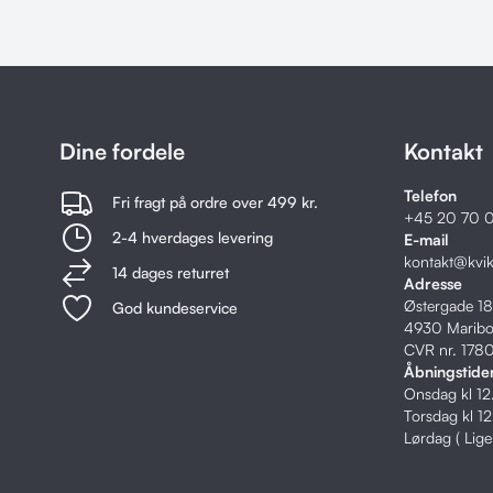
Dine fordele
Kontakt
Telefon
Fri fragt på ordre over 499 kr.
+45
20 70 0
2-4 hverdages levering
E-mail
kontakt@kvi
14 dages returret
Adresse
Østergade 1
God kundeservice
4930 Marib
CVR nr. 178
Åbningstide
Onsdag kl 1
Torsdag kl 1
Lørdag ( Lig