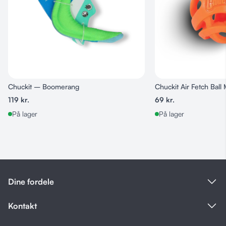
Chuckit – Boomerang
Chuckit Air Fetch Bal
119
kr.
69
kr.
På lager
På lager
Stor og farverig legetøj
Fremstillet i blødt plys
Unikt og lækkert design
Dine fordele
Syet med stramme og indvendige sting
Indbygget piv
Kontakt