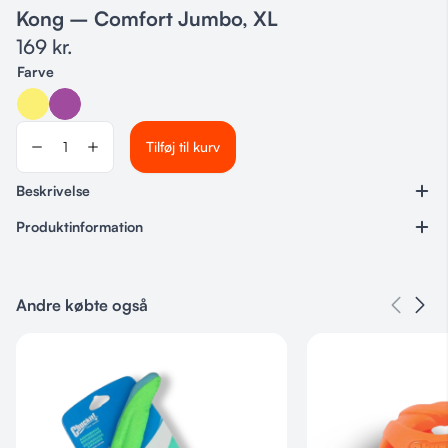
Kong – Comfort Jumbo, XL
169
kr.
Farve
Tilføj til kurv
Beskrivelse
Produktinformation
Varenummer
Ingen
Andre købte også
Kategorier
Legetøj & Aktivering
,
Bamser
Farve
Gul, Lilla