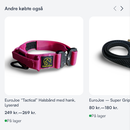
83789640
Andre købte også
Kategorier
Halsbånd
,
Hundeudstyr
Farve
Pink
EuroJoe “Tactical” Halsbånd med hank,
EuroJoe – Super Grip
Lyserød
80
kr.
–
180
kr.
249
kr.
–
269
kr.
På lager
På lager