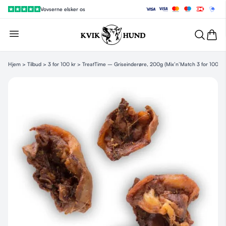
Vovserne elsker os
Hjem
>
Tilbud
>
3 for 100 kr
> TreatTime – Griseinderøre, 200g (Mix’n’Match 3 for 100 kr.