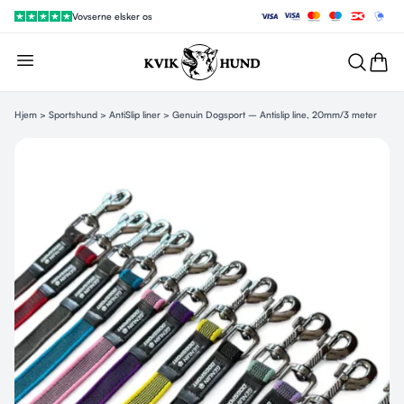
Vovserne elsker os
Hjem
>
Sportshund
>
AntiSlip liner
> Genuin Dogsport – Antislip line, 20mm/3 meter