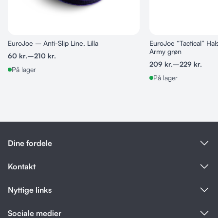
Fås i flere længder og farver
EuroJoe – Anti-Slip Line, Lilla
EuroJoe “Tactical” Ha
Army grøn
60
kr.
–
210
kr.
209
kr.
–
229
kr.
På lager
På lager
Dine fordele
Kontakt
Nyttige links
Sociale medier