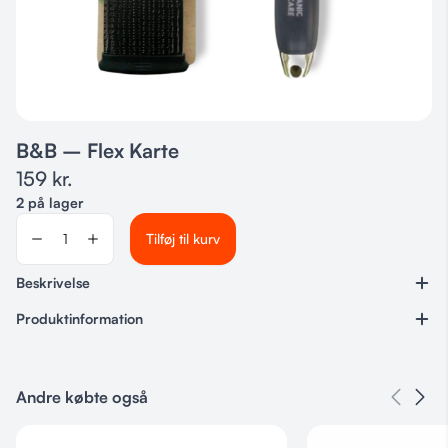
B&B – Flex Karte
159
kr.
2 på lager
Tilføj til kurv
Beskrivelse
Produktinformation
Varenummer
26207220
Andre købte også
Kategorier
B&B
,
Tilskud & Pleje