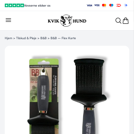
Vovserne elsker os
Hjem
>
Tilskud & Pleje
>
B&B
> B&B – Flex Karte