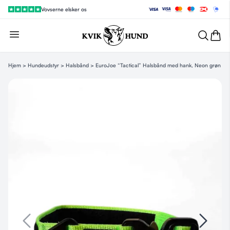
Vovserne elsker os
Hjem
>
Hundeudstyr
>
Halsbånd
> EuroJoe “Tactical” Halsbånd med hank, Neon grøn