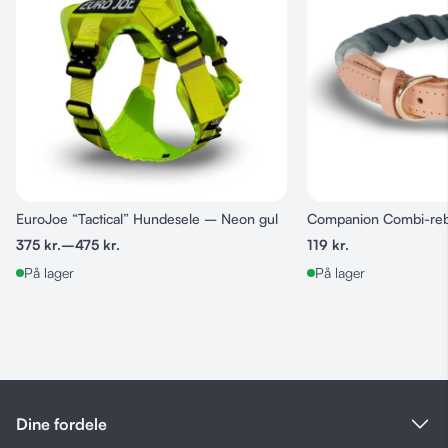
Sort
EuroJoe “Tactical” Hundesele – Neon gul
Companion Combi-reb
375
kr.
–
475
kr.
119
kr.
På lager
På lager
Dine fordele