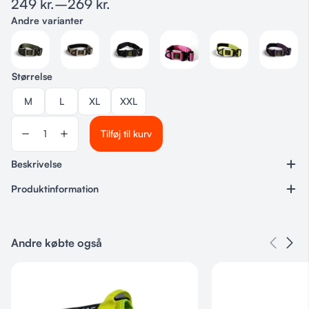
249
kr.
–
269
kr.
Andre varianter
Størrelse
M
L
XL
XXL
Tilføj til kurv
Beskrivelse
Produktinformation
Varenummer
Ingen
Andre købte også
Kategorier
Euro Joe
,
Halsbånd
,
Hundeudstyr
,
Sportshund
Størrelse
S, M, L, XL, XXL, XXXL
Farve