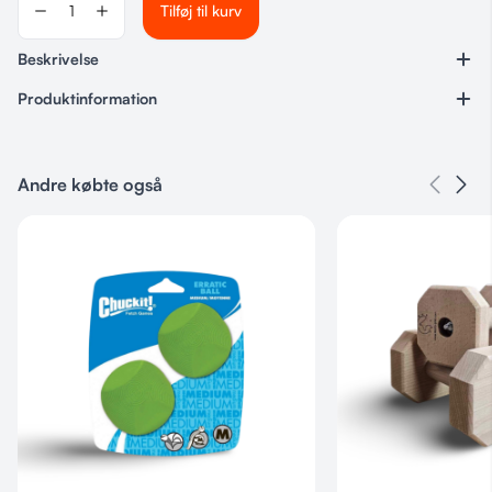
Tilføj til kurv
Beskrivelse
Produktinformation
Varenummer
95417785
Andre købte også
Kategorier
Euro Joe
,
Sportshund
Farve
Pink