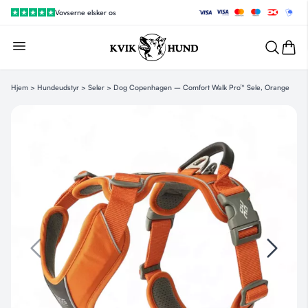
Vovserne elsker os
Hjem
>
Hundeudstyr
>
Seler
> Dog Copenhagen – Comfort Walk Pro™ Sele, Orange