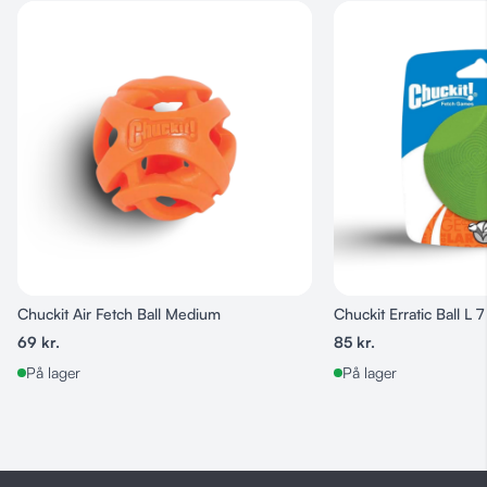
Fremstillet i
naturligt gummi med TPR-overflade
Stærk snor
– perfekt til kast og træklege
Skånsom mod tænder og gummer
Flyder på vand
– ideel til leg i sø og hav
Let at rengøre
Chuckit Air Fetch Ball Medium
Chuckit Erratic Ball L 7
69
kr.
85
kr.
På lager
På lager