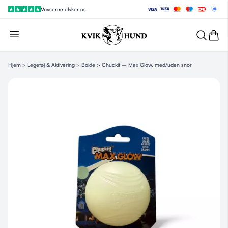
Vovserne elsker os
Hjem
>
Legetøj & Aktivering
>
Bolde
> Chuckit – Max Glow, med/uden snor