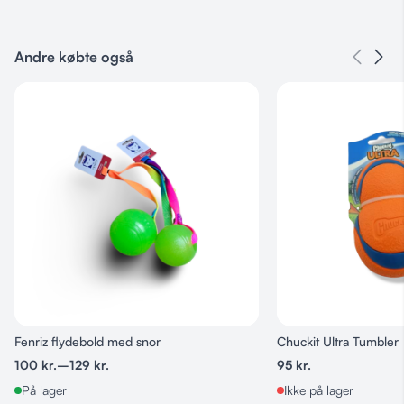
Varenummer
Ingen
Andre købte også
Kategorier
Legetøj & Aktivering
,
Bolde
Produkt
Selvlysende materiale – lades hurtigt op og lyser i mørket
med snor, Uden snor
Robust og slidstærk – lavet i holdbart gummi, perfekt til tyggeglade
Størrelse
hunde
Large, Medium
Vejrbestandig og nem at rengøre
Fenriz flydebold med snor
Chuckit Ultra Tumbler
100
kr.
–
129
kr.
95
kr.
På lager
Ikke på lager