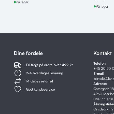
På lager
På lager
Dine fordele
Kontakt
Telefon
Fri fragt på ordre over 499 kr.
+45
20 70 0
2-4 hverdages levering
E-mail
kontakt@kvi
14 dages returret
Adresse
Østergade 1
God kundeservice
4930 Marib
CVR nr. 178
Åbningstide
Onsdag kl 1