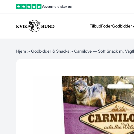
Vovserne elsker os
Tilbud
Foder
Godbidder 
Hjem
>
Godbidder & Snacks
> Carnilove – Soft Snack m. Vag