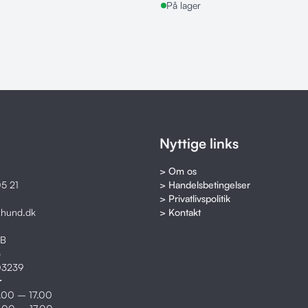
På lager
Nyttige links
> Om os
5 21
> Handelsbetingelser
> Privatlivspolitik
khund.dk
> Kontakt
8B
o
03239
r
2.00 – 17.00