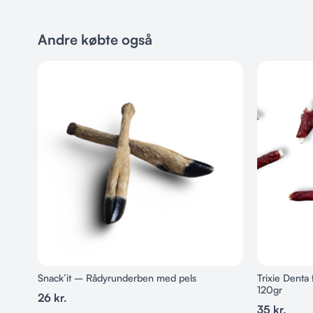
Andre købte også
Snack’it – Rådyrunderben med pels
Trixie Denta
120gr
26
kr.
35
kr.