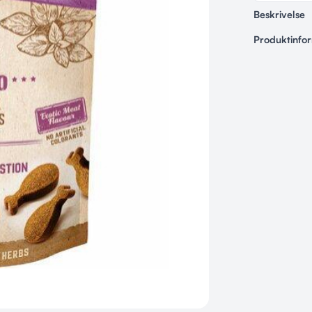
Beskrivelse
Produktinfo
Varenummer
6719
Kategorier
Godbidder &
Kornfri snack 
Højt indhold 
Rig på protein
Støtter hud, 
Med oregano 
Blød konsiste
Uden kunstige