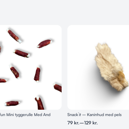
Velegnet til a
Råprotein: 3
Fedtindhold:
Vand: 17,0 %
Råaske: 6,5 
Træstof: 1,0 
Calcium: 1,1 
Fosfor: 0,9 
Omega-3: 0,
Omega-6: 0,
 fun Mini tyggerulle Med And
Snack´it – Kaninhud med pels
79
kr.
–
129
kr.