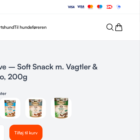
rtshund
Til hundeføreren
ve – Soft Snack m. Vagtler &
o, 200g
nter
Tilføj til kurv