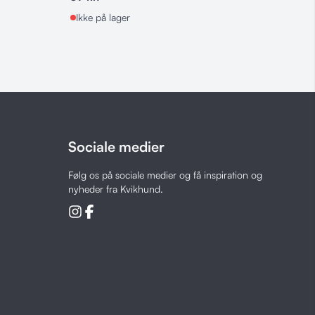
På l
Ikke på lager
Sociale medier
Følg os på sociale medier og få inspiration og
nyheder fra Kvikhund.