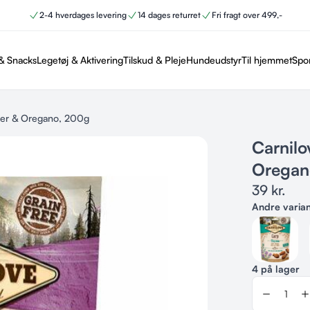
2-4 hverdages levering
14 dages returret
Fri fragt over 499,-
& Snacks
Legetøj & Aktivering
Tilskud & Pleje
Hundeudstyr
Til hjemmet
Spo
tler & Oregano, 200g
Carnilo
Oregan
39
kr.
Andre varia
4 på lager