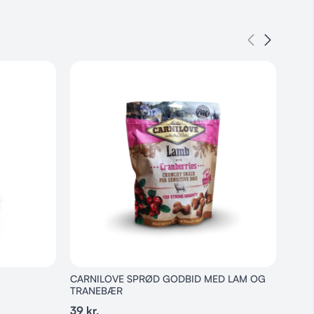
lle hunde
2,0 %
 6,0 %
%
%
%
%
1 %
7 %
CARNILOVE SPRØD GODBID MED LAM OG
Snac
TRANEBÆR
18
kr
39
kr.