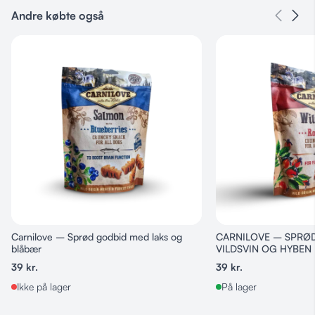
Andre købte også
Carnilove – Sprød godbid med laks og
CARNILOVE – SPRØ
blåbær
VILDSVIN OG HYBEN
39
kr.
39
kr.
Ikke på lager
På lager