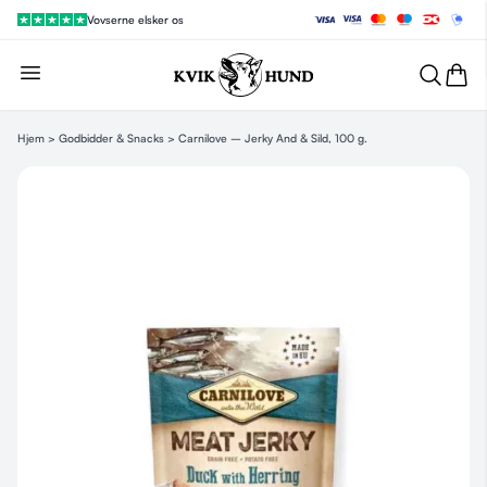
Vovserne elsker os
Hjem
>
Godbidder & Snacks
> Carnilove – Jerky And & Sild, 100 g.