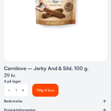
Carnilove – Jerky And & Sild, 100 g.
39
kr.
4 på lager
Tilføj til kurv
Beskrivelse
Carnilove Jerky – Lækre kødfulde godbidder til din hund.
Produktinformation