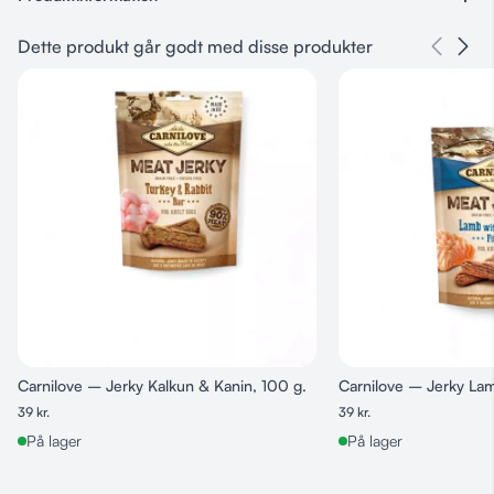
Forkæl din hund med lækre tørrede jerky-godbidder fra Carnilove
Varenummer
– lavet af hele 90 % kød i form af bløde fileter. En uimodståelig
Dette produkt går godt med disse produkter
48925556
snack med And & Sild, som både smager fantastisk og støtter din
hunds trivsel.
Kategorier
Perfekt til voksne hunde – uanset race eller størrelse.
Godbidder & Snacks
• 90 % kød
• Kornfri og uden tilsat sukker
• Med frisk kød og naturlige antioxidanter
• Uden GMO og kunstige tilsætningsstoffer
• Fremstillet i EU Pakken indeholder 100 g.
Ingredienser: kalkun ( 60 %), råvildt ( 26 %), Sild ( 4%) vegetabilsk
glycerin, tranebær (0,5 %), natriumchlorid.
Analytiske bestanddele: Råprotein 29 %, råfedt 28 %, vand 18 %,
råaske 7,2 %, træstof 2,0 %.
Tilsætningsstoffer: Naturlige antioxidanter (rosmarinekstrakt og
tokoferolekstrakter fra vegetabilske olier).
Carnilove – Jerky Kalkun & Kanin, 100 g.
Carnilove – Jerky Lam
39
kr.
39
kr.
På lager
På lager